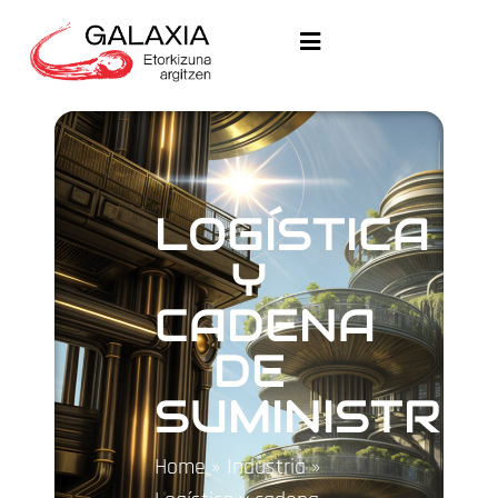
LOGÍSTICA
Y
CADENA
DE
SUMINISTRO
Home
»
Industria
»