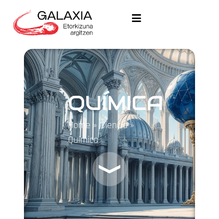
QUÍMICA
Home
»
Ciencia
»
Química