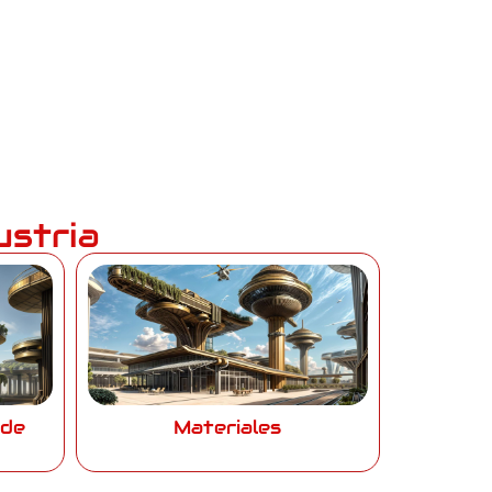
ustria
 de
Materiales