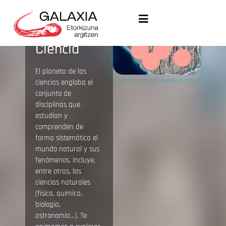
Ciencia
El planeta de las
ciencias engloba el
conjunto de
disciplinas que
estudian y
comprenden de
forma sistemática el
mundo natural y sus
fenómenos. Incluye,
entre otras, las
ciencias naturales
(física, química,
biología,
astronomía...). Te